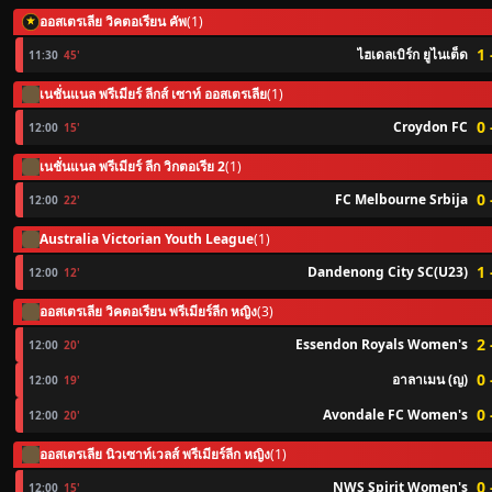
ออสเตรเลีย วิคตอเรียน คัพ
(1)
1 
ไฮเดลเบิร์ก ยูไนเต็ด
11:30
45
'
เนชั่นแนล พรีเมียร์ ลีกส์ เซาท์ ออสเตรเลีย
(1)
0 
Croydon FC
12:00
15
'
เนชั่นแนล พรีเมียร์ ลีก วิกตอเรีย 2
(1)
0 
FC Melbourne Srbija
12:00
22
'
Australia Victorian Youth League
(1)
1 
Dandenong City SC(U23)
12:00
12
'
ออสเตรเลีย วิคตอเรียน พรีเมียร์ลีก หญิง
(3)
2 
Essendon Royals Women's
12:00
20
'
0 
อาลาเมน (ญ)
12:00
19
'
0 
Avondale FC Women's
12:00
20
'
ออสเตรเลีย นิวเซาท์เวลส์ พรีเมียร์ลีก หญิง
(1)
0 
NWS Spirit Women's
12:00
15
'