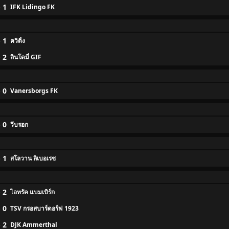
- 1
IFK Lidingo FK
- 1
ควิดิ้ง
- 2
ลินโดมี่ GIF
- 0
Vanersborgs FK
- 0
วีบรอก
- 1
สโลวาน ลิเบอเรช
- 2
ไอทรัค แบมเบิร์ก
- 0
TSV กรอสบาร์ดอร์ฟ 1923
- 2
DJK Ammerthal