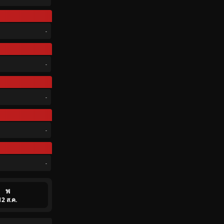
-
-
-
-
-
พ
12 ส.ค.