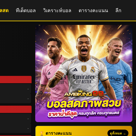
ลสด
ทีเด็ดบอล
วิเคราะห์บอล
ตารางคะแนน
ลีก
-
-
-
-
🏆 ตารางคะแนน
ดูทั้งหมด →