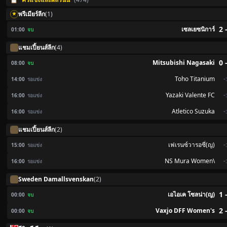
พรีเมียร์ลีก
(1)
2 
เซลเยซนิการ์
01:00
จบ
แชมเปี้ยนส์ลีก
(4)
0 
Mitsubishi Nagasaki
08:00
จบ
Toho Titanium
-:
14:00
รอแข่ง
Yazaki Valente FC
-:
16:00
รอแข่ง
Atletico Suzuka
-:
16:00
รอแข่ง
แชมเปี้ยนส์ลีก
(2)
เฟเรนซ์วารอซี่(ญ)
-:
15:00
รอแข่ง
NS Mura Women\
-:
16:00
รอแข่ง
Sweden Damallsvenskan
(2)
1 
เอไอเค โซลน่า(ญ)
00:00
จบ
2 
Vaxjo DFF Women's
00:00
จบ