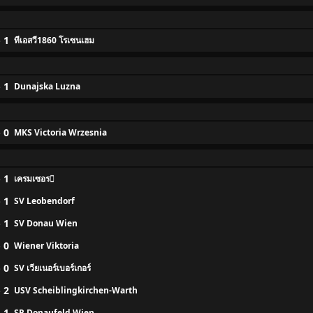
- 1
ทีเอสวี1860 โรเซนเฮม
- 1
Dunajska Luzna
- 0
MKS Victoria Wrzesnia
- 1
เครมเซอร
- 1
SV Leobendorf
- 1
SV Donau Wien
- 0
Wiener Viktoria
- 0
SV เวียเนอร์เบอร์เกอร์
- 2
USV Scheiblingkirchen-Warth
- 1
SR Donaufeld Wien