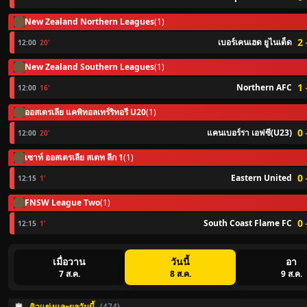
New Zealand Northern Leagues
(1)
2 
เบอร์เคนเฮด ยูไนเต็ด
12:00
20
'
New Zealand Southern Leagues
(1)
1 
Northern AFC
12:00
16
'
ออสเตรเลีย แคพิทอลเทร์ริทอรี U20
(1)
0 
แคนเบอร์รา เอฟซี(U23)
12:00
20
'
เซาท์ ออสเตรเลีย สเตท ลีก 1
(1)
0 
Eastern United
12:15
1
'
FNSW League Two
(1)
0 
South Coast Flame FC
12:15
1
'
เมื่อวาน
วันนี้
อา
7 ส.ค.
8 ส.ค.
9 ส.ค.
📋
คิวแข่งและผลวันนี้
(474)