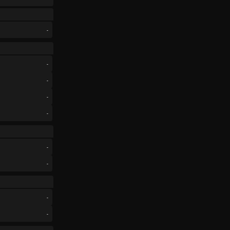
-
-
-
-
-
-
-
-
-