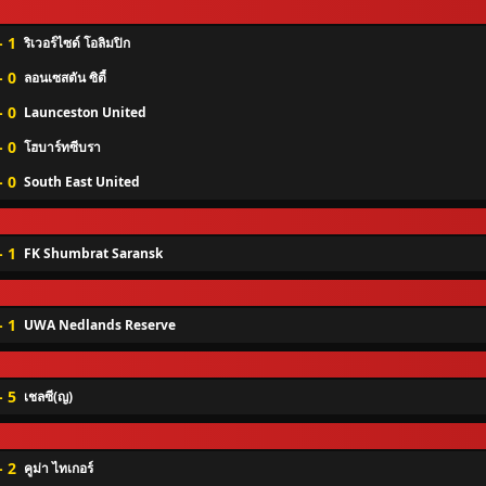
- 1
ริเวอร์ไซด์ โอลิมปิก
- 0
ลอนเซสตัน ซิตี้
- 0
Launceston United
- 0
โฮบาร์ทซีบรา
- 0
South East United
- 1
FK Shumbrat Saransk
- 1
UWA Nedlands Reserve
- 5
เชลซี(ญ)
- 2
คูม่า ไทเกอร์