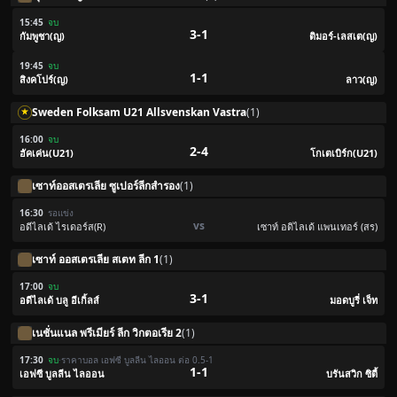
15:45
จบ
3-1
กัมพูชา(ญ)
ติมอร์-เลสเต(ญ)
19:45
จบ
1-1
สิงคโปร์(ญ)
ลาว(ญ)
Sweden Folksam U21 Allsvenskan Vastra
(1)
16:00
จบ
2-4
ฮัคเค่น(U21)
โกเตเบิร์ก(U21)
เซาท์ออสเตรเลีย ซูเปอร์ลีกสำรอง
(1)
16:30
รอแข่ง
vs
อดีไลเด้ ไรเดอร์ส(R)
เซาท์ อดิไลเด้ แพนเทอร์ (สร)
เซาท์ ออสเตรเลีย สเตท ลีก 1
(1)
17:00
จบ
3-1
อดีไลเด้ บลู อีเกิ้ลส์
มอดบูรี่ เจ็ท
เนชั่นแนล พรีเมียร์ ลีก วิกตอเรีย 2
(1)
17:30
จบ
·
ราคาบอล เอฟซี บูลลีน ไลออน ต่อ 0.5-1
1-1
เอฟซี บูลลีน ไลออน
บรันสวิก ซิตี้