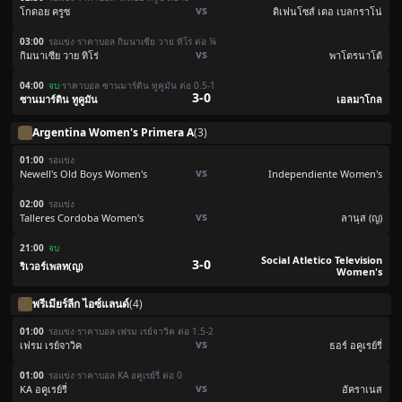
vs
โกดอย ครูซ
ดิเฟนโซส์ เดอ เบลกราโน่
03:00
รอแข่ง
·
ราคาบอล กิมนาเซีย วาย ทิโร่ ต่อ ¼
vs
กิมนาเซีย วาย ทิโร่
พาโตรนาโต้
04:00
จบ
·
ราคาบอล ซานมาร์ติน ทูคูมัน ต่อ 0.5-1
3-0
ซานมาร์ติน ทูคูมัน
เอลมาโกล
Argentina Women's Primera A
(3)
01:00
รอแข่ง
vs
Newell's Old Boys Women's
Independiente Women's
02:00
รอแข่ง
vs
Talleres Cordoba Women's
ลานุส (ญ)
21:00
จบ
Social Atletico Television
3-0
ริเวอร์เพลท(ญ)
Women's
พรีเมียร์ลีก ไอซ์แลนด์
(4)
01:00
รอแข่ง
·
ราคาบอล เฟรม เรย์จาวิค ต่อ 1.5-2
vs
เฟรม เรย์จาวิค
ธอร์ อคูเรย์รี่
01:00
รอแข่ง
·
ราคาบอล KA อคูเรย์รี่ ต่อ 0
vs
KA อคูเรย์รี่
อัคราเนส