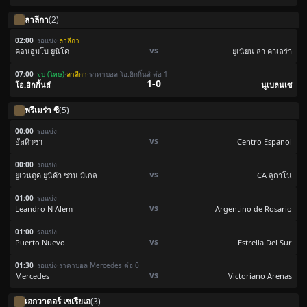
ลาลีกา
(2)
02:00
รอแข่ง
·
ลาลีกา
vs
คอนอูมโบ ยูนิโด
ยูเนี่ยน ลา คาเลร่า
07:00
จบ (โทษ)
·
ลาลีกา
·
ราคาบอล โอ.ฮิกกิ้นส์ ต่อ 1
1-0
โอ.ฮิกกิ้นส์
นูเบลนเซ่
พรีเมร่า ซี
(5)
00:00
รอแข่ง
vs
อัลคิวซา
Centro Espanol
00:00
รอแข่ง
vs
ยูเวนตุด ยูนิด้า ซาน มิเกล
CA ลูกาโน
01:00
รอแข่ง
vs
Leandro N Alem
Argentino de Rosario
01:00
รอแข่ง
vs
Puerto Nuevo
Estrella Del Sur
01:30
รอแข่ง
·
ราคาบอล Mercedes ต่อ 0
vs
Mercedes
Victoriano Arenas
เอกวาดอร์ เซเรียเอ
(3)