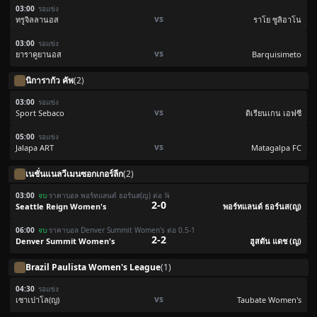
03:00
รอแข่ง
vs
ทรูจิลลานอส
ราโย ซูลิอาโน
03:00
รอแข่ง
vs
ยาราคูยานอส
Barquisimeto
นิการากัว คัพ
(2)
03:00
รอแข่ง
vs
Sport Sebaco
ดิเรียนเกน เอฟซี
05:00
รอแข่ง
vs
Jalapa ART
Matagalpa FC
เนชั่นแนลวีเมนซอกเกอร์ลีก
(2)
03:00
จบ
·
ราคาบอล พอร์ทแลนด์ ธอร์นส(ญ) ต่อ ¼
2-0
Seattle Reign Women's
พอร์ทแลนด์ ธอร์นส(ญ)
06:00
จบ
·
ราคาบอล Denver Summit Women's ต่อ 0.5-1
2-2
Denver Summit Women's
ฮูสตัน แดช (ญ)
Brazil Paulista Women's League
(1)
04:30
รอแข่ง
vs
เซาเปาโล(ญ)
Taubate Women's