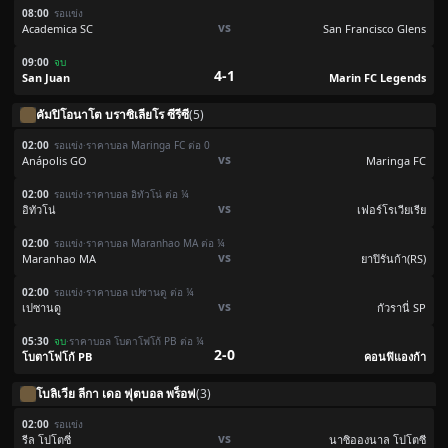
08:00
รอแข่ง
vs
Academica SC
San Francisco Glens
09:00
จบ
4-1
San Juan
Marin FC Legends
คัมปิโอนาโต บราซิเลียโร ซีรีซี
(5)
02:00
รอแข่ง
·
ราคาบอล Maringa FC ต่อ 0
vs
Anápolis GO
Maringa FC
02:00
รอแข่ง
·
ราคาบอล อิทัวโน่ ต่อ ¼
vs
อิทัวโน่
เฟอร์โรเวียเรีย
02:00
รอแข่ง
·
ราคาบอล Maranhao MA ต่อ ¼
vs
Maranhao MA
ยาปิรันก้า(RS)
02:00
รอแข่ง
·
ราคาบอล เปซานดู ต่อ ¼
vs
เปซานดู
กัวรานี่ SP
05:30
จบ
·
ราคาบอล โบตาโฟโก้ PB ต่อ ¼
2-0
โบตาโฟโก้ PB
คอนฟิแองก้า
โบลิเวีย ลีกา เดอ ฟุตบอล พร็อฟ
(3)
02:00
รอแข่ง
vs
รีล โปโตซี่
นาซิอองนาล โปโตซี