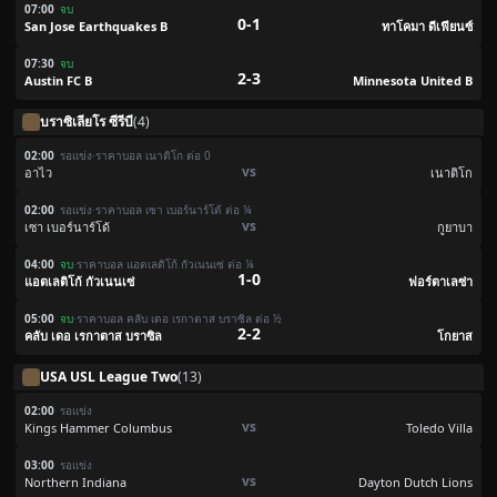
07:00
จบ
0-1
San Jose Earthquakes B
ทาโคมา ดีเฟียนซ์
07:30
จบ
2-3
Austin FC B
Minnesota United B
บราซิเลียโร ซีรีบี
(4)
02:00
รอแข่ง
·
ราคาบอล เนาติโก ต่อ 0
vs
อาไว
เนาติโก
02:00
รอแข่ง
·
ราคาบอล เซา เบอร์นาร์โด้ ต่อ ¼
vs
เซา เบอร์นาร์โด้
กูยาบา
04:00
จบ
·
ราคาบอล แอตเลติโก้ กัวเนนเซ่ ต่อ ¼
1-0
แอตเลติโก้ กัวเนนเซ่
ฟอร์ตาเลซ่า
05:00
จบ
·
ราคาบอล คลับ เดอ เรกาตาส บราซิล ต่อ ½
2-2
คลับ เดอ เรกาตาส บราซิล
โกยาส
USA USL League Two
(13)
02:00
รอแข่ง
vs
Kings Hammer Columbus
Toledo Villa
03:00
รอแข่ง
vs
Northern Indiana
Dayton Dutch Lions