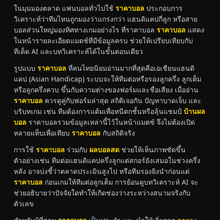
ในมุมมองตลาด แฟนบอลทั่วไปใช้
ราคาบอล
ประกอบการ
วิเคราะห์ว่าทีมไหนถูกมองว่าแกร่งกว่า แฮนดิแคปกี่ลูก หรือสาย
บอลส่วนใหญ่มองทิศทางเกมอย่างไร ที่ราคาบอล
ราคาบอล
แสดง
ในหน้ารายละเอียดแมตช์ที่มีข้อมูลครบ ช่วยให้เปรียบเทียบกับ
ทีเด็ด AI และบทวิเคราะห์ได้ในขั้นตอนเดียว
รูปแบบ
ราคาบอล
ที่คนไทยนิยมอ่านมากที่สุดคือเอเชียนแฮนดิ
แคป (Asian Handicap) ระบบจะให้ทีมต่อหรือรองลูกครึ่ง ลูกเต็ม
หรือลูกครึ่งควบ ขึ้นกับความต่างของฟอร์มและชื่อเสียง เมื่ออ่าน
ราคาบอล
ควรดูคู่กับฟอร์มล่าสุด สถิติเจอกัน ปัญหาบาดเจ็บ และ
บริบทเกม เช่น ทีมต้องการแต้มเพื่อหนีตกชั้นหรือลุ้นแชมป์
บ้านผล
บอล
ราคาบอลรวมข้อมูลเหล่านี้ไว้ในหน้าแมตช์ จึงไม่ต้องเปิด
หลายแท็บเพื่อเทียบ
ราคาบอล
กับสถิติจริง
การใช้
ราคาบอล
ร่วมกับ
ผลบอลสด
ช่วยให้เห็นภาพชัดขึ้น
ตัวอย่างเช่น ทีมต่อแฮนดิแคปครึ่งลูกแต่สกอร์ยังเสมอในช่วงครึ่ง
หลัง อาจบ่งชี้ว่าตลาดประเมินสูงไป หรือทีมรองยิงนำก่อนแต่
ราคาบอล
ก่อนเกมให้ทีมต่อลูกเต็ม การย้อนดูบทวิเคราะห์ AI จะ
ช่วยอธิบายว่าปัจจัยใดทำให้เกิดช่องว่างระหว่างสนามจริงกับ
ตัวเลข