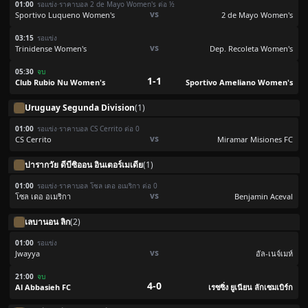
01:00
รอแข่ง
·
ราคาบอล 2 de Mayo Women's ต่อ ½
vs
Sportivo Luqueno Women's
2 de Mayo Women's
03:15
รอแข่ง
vs
Trinidense Women's
Dep. Recoleta Women's
05:30
จบ
1-1
Club Rubio Nu Women's
Sportivo Ameliano Women's
Uruguay Segunda Division
(1)
01:00
รอแข่ง
·
ราคาบอล CS Cerrito ต่อ 0
vs
CS Cerrito
Miramar Misiones FC
ปารากวัย ดีบีซิออน อินเตอร์เมเดีย
(1)
01:00
รอแข่ง
·
ราคาบอล โซล เดอ อเมริกา ต่อ 0
vs
โซล เดอ อเมริกา
Benjamin Aceval
เลบานอน ลิก
(2)
01:00
รอแข่ง
vs
Jwayya
อัล-เนจ์เมห์
21:00
จบ
4-0
Al Abbasieh FC
เรซซิ่ง ยูเนียน ลักเซมเบิร์ก