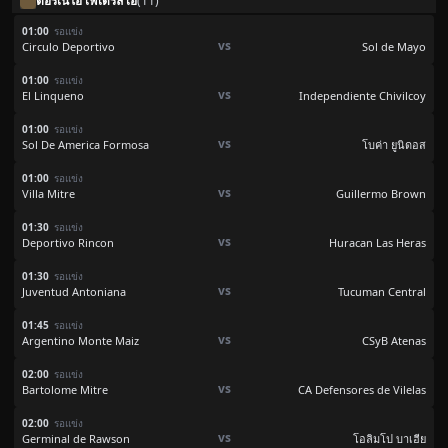
ตอร์เนโอ เฟเดรัล เอ
(11)
01:00
รอแข่ง
vs
Circulo Deportivo
Sol de Mayo
01:00
รอแข่ง
vs
El Linqueno
Independiente Chivilcoy
01:00
รอแข่ง
vs
Sol De America Formosa
โบค่า ยูนิดอส
01:00
รอแข่ง
vs
Villa Mitre
Guillermo Brown
01:30
รอแข่ง
vs
Deportivo Rincon
Huracan Las Heras
01:30
รอแข่ง
vs
Juventud Antoniana
Tucuman Central
01:45
รอแข่ง
vs
Argentino Monte Maiz
CSyB Atenas
02:00
รอแข่ง
vs
Bartolome Mitre
CA Defensores de Vilelas
02:00
รอแข่ง
vs
Germinal de Rawson
โอลิมโป บาเฮีย