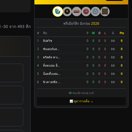
พรีเมียร์ลีก อังกฤษ
2026
–30 จาก 493 ลีก
#
ทีม
P
W
D
L
G
Pts
1
อิปสวิช
0
0
0
0
0
0:0
2
ซันเดอร์แลนด์
0
0
0
0
0
0:0
3
คริสตัล พาเลซ
0
0
0
0
0
0:0
4
ท็อตแน่ม ฮ็อทสเปอร์
0
0
0
0
0
0:0
5
น็อตติ้งแฮม ฟอเรสต์
0
0
0
0
0
0:0
6
นิวคาสเซิ่ล ยูไนเต็ด
0
0
0
0
0
0:0
W
=ชนะ
D
=เสมอ
L
=แพ้
📊 ดูตารางเต็ม →