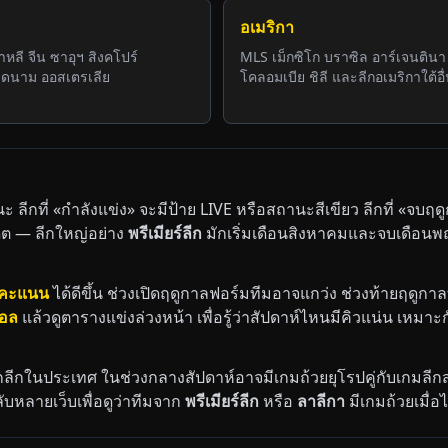
อเมริกา
กาหลี จีน ซาอุฯ สิงคโปร์
MLS เม็กซิโก บราซิล อาร์เจนตินา
ียดนาม ออสเตรเลีย
โคลอมเบีย ชิลี และลีกอเมริกาใต้อื
ลีกที่ «กำลังแข่ง» จะมีป้าย LIVE หรือสถานะสีเขียว ลีกที่ «จบฤด
เดต — ลีกใหญ่อย่าง
พรีเมียร์ลีก
มักเริ่มเดือนสิงหาคมและจบเดือ
งคะแนน
ได้ดีขึ้น ช่วงเปิดฤดูกาลฟอร์มทีมอาจแกว่ง ช่วงท้ายฤดูกาล
บอล
แล้วดูตารางแข่งล่วงหน้า เพื่อรู้ว่าสัปดาห์ไหนมีคิวแน่น เหมา
กลีกในประเทศ ในช่วงกลางสัปดาห์อาจมีเกมถ้วยยุโรปคู่กับเกมลีกส
ับหลายเว็บเพื่อดูว่าทีมจาก
พรีเมียร์ลีก
หรือ
ลาลีกา
มีเกมถ้วยเมื่อไ