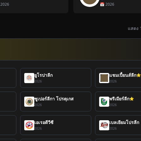
 2026
📅 2026
แสดง 1
ยูโรปาลีก
แชมเปี้ยนส์ลีก
⭐
2026
2026
ซูเปอร์ลีกา โปรตุเกส
พรีเมียร์ลีก
⭐
2026
2026
เอเรอดีวีซี
เบลเยียมโปรลีก
2026
2026