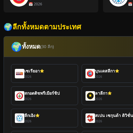
📅 2026
📅
🌍
ลีกทั้งหมดตามประเทศ
🌍
ทั้งหมด
(30 ลีก)
เซเรียอา
บุนเดสลีกา
⭐
⭐
2026
2026
สกอตติชพรีเมียร์ชิป
ลาลีกา
⭐
2026
2026
ลีกเอิง
สเปน เซกุนด้า ดิวิชั่น
⭐
2026
2026