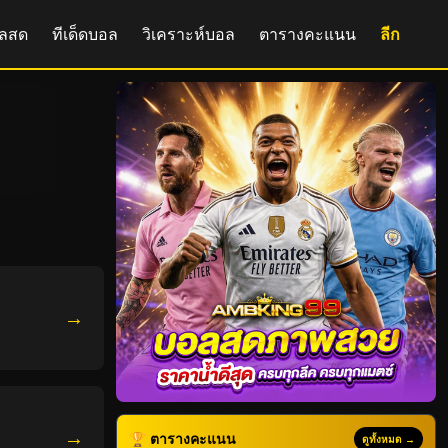
ลสด
ทีเด็ดบอล
วิเคราะห์บอล
ตารางคะแนน
ลีก
→
→
🏆 ตารางคะแนน
ดูทั้งหมด →