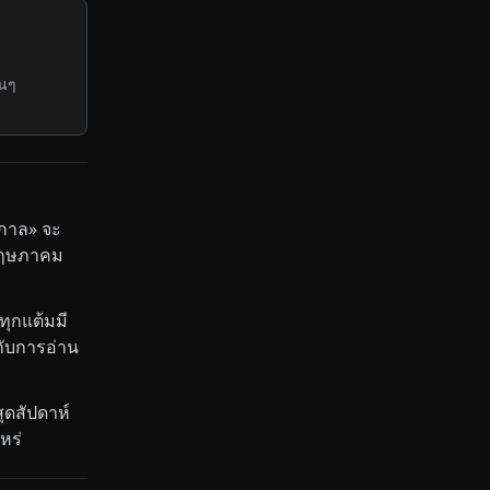
่นๆ
ูกาล» จะ
นพฤษภาคม
ทุกแต้มมี
ะกับการอ่าน
ุดสัปดาห์
หร่