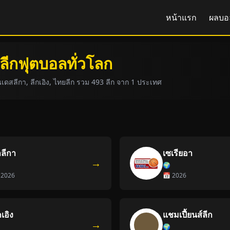
หน้าแรก
ผลบอ
ีกฟุตบอลทั่วโลก
บุนเดสลีกา, ลีกเอิง, ไทยลีก รวม 493 ลีก จาก 1 ประเทศ
ลีกา
เซเรียอา
→
🌍
 2026
📅 2026
กเอิง
แชมเปี้ยนส์ลีก
→
🌍