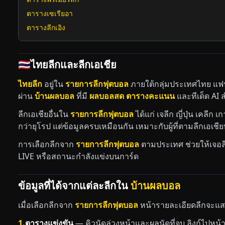
ตารางเซเรียอา
ตารางลีกเอิง
🇹🇭
ไทยลีก
และลีกเอเชีย
ไทยลีก
อยู่ใน
รายการลีกฟุตบอล
ภายใต้กลุ่มประเทศไทย แฟน
ผ่าน
บ้านผลบอล
ที่มี
ผลบอลสด
ตารางคะแนน
และทีเด็ด AI สำ
ลีกเอเชียอื่นใน
รายการลีกฟุตบอล
ได้แก่ เจลีก ญี่ปุ่น เคลี
กว่ายุโรป แต่ข้อมูลครบเหมือนกัน เหมาะกับผู้ที่ตามลีกเอเชี
การเลือกลีกจาก
รายการลีกฟุตบอล
ตามประเทศ ช่วยให้เจอลีก
LIVE หรือสถานะกำลังแข่งบนการ์ด
ข้อมูลที่ได้จากแต่ละลีกใน
บ้านผลบอล
เมื่อเลือกลีกจาก
รายการลีกฟุตบอล
หน้ารายละเอียดลีกจะแ
1.
ตารางแข่งขัน
— คิวนัดล่วงหน้าและผลนัดที่จบ ลิงก์ไปหน้า