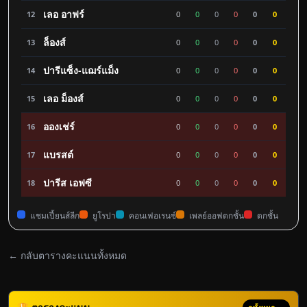
เลอ อาฟร์
12
0
0
0
0
0
0
ล็องส์
13
0
0
0
0
0
0
ปารีแซ็ง-แฌร์แม็ง
14
0
0
0
0
0
0
เลอ ม็องส์
15
0
0
0
0
0
0
อองเช่ร์
16
0
0
0
0
0
0
แบรสต์
17
0
0
0
0
0
0
ปารีส เอฟซี
18
0
0
0
0
0
0
แชมเปี้ยนส์ลีก
ยูโรปา
คอนเฟอเรนซ์
เพลย์ออฟตกชั้น
ตกชั้น
← กลับตารางคะแนนทั้งหมด