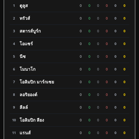
ตูลูส
1
0
0
0
0
0
0
ทรัวส์
2
0
0
0
0
0
0
สตารส์บูร์ก
3
0
0
0
0
0
0
โอแซร์
4
0
0
0
0
0
0
นีซ
5
0
0
0
0
0
0
โมนาโก
6
0
0
0
0
0
0
โอลิมปิก มาร์กเซย
7
0
0
0
0
0
0
ลอริยองต์
8
0
0
0
0
0
0
ลีลล์
9
0
0
0
0
0
0
โอลิมปิก ลียง
10
0
0
0
0
0
0
แรนส์
11
0
0
0
0
0
0