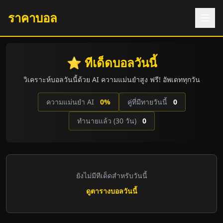
ราคาบอล
⭐ ทีเด็ดบอลวันนี้
วิเคราะห์บอลวันนี้ด้วย AI ความแม่นยำสูง ฟรี! อัพเดททุกวัน
ความแม่นยำ AI
0%
คู่ที่มีทายวันนี้
0
ทำนายแล้ว (30 วัน)
0
ยังไม่มีทีเด็ดสำหรับวันนี้
ดูตารางบอลวันนี้