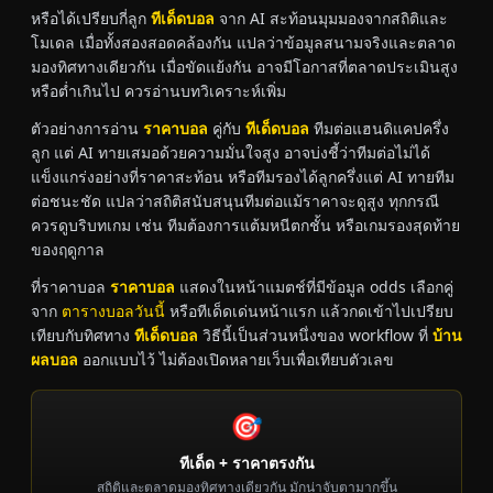
หรือได้เปรียบกี่ลูก
ทีเด็ดบอล
จาก AI สะท้อนมุมมองจากสถิติและ
โมเดล เมื่อทั้งสองสอดคล้องกัน แปลว่าข้อมูลสนามจริงและตลาด
มองทิศทางเดียวกัน เมื่อขัดแย้งกัน อาจมีโอกาสที่ตลาดประเมินสูง
หรือต่ำเกินไป ควรอ่านบทวิเคราะห์เพิ่ม
ตัวอย่างการอ่าน
ราคาบอล
คู่กับ
ทีเด็ดบอล
ทีมต่อแฮนดิแคปครึ่ง
ลูก แต่ AI ทายเสมอด้วยความมั่นใจสูง อาจบ่งชี้ว่าทีมต่อไม่ได้
แข็งแกร่งอย่างที่ราคาสะท้อน หรือทีมรองได้ลูกครึ่งแต่ AI ทายทีม
ต่อชนะชัด แปลว่าสถิติสนับสนุนทีมต่อแม้ราคาจะดูสูง ทุกกรณี
ควรดูบริบทเกม เช่น ทีมต้องการแต้มหนีตกชั้น หรือเกมรองสุดท้าย
ของฤดูกาล
ที่ราคาบอล
ราคาบอล
แสดงในหน้าแมตช์ที่มีข้อมูล odds เลือกคู่
จาก
ตารางบอลวันนี้
หรือทีเด็ดเด่นหน้าแรก แล้วกดเข้าไปเปรียบ
เทียบกับทิศทาง
ทีเด็ดบอล
วิธีนี้เป็นส่วนหนึ่งของ workflow ที่
บ้าน
ผลบอล
ออกแบบไว้ ไม่ต้องเปิดหลายเว็บเพื่อเทียบตัวเลข
🎯
ทีเด็ด + ราคาตรงกัน
สถิติและตลาดมองทิศทางเดียวกัน มักน่าจับตามากขึ้น