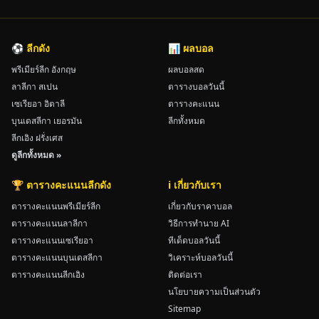
⚽ ลีกดัง
📊 ผลบอล
พรีเมียร์ลีก อังกฤษ
ผลบอลสด
ลาลีกา สเปน
ตารางบอลวันนี้
เซเรียอา อิตาลี
ตารางคะแนน
บุนเดสลีกา เยอรมัน
ลีกทั้งหมด
ลีกเอิง ฝรั่งเศส
ดูลีกทั้งหมด »
🏆 ตารางคะแนนลีกดัง
ℹ️ เกี่ยวกับเรา
ตารางคะแนนพรีเมียร์ลีก
เกี่ยวกับราคาบอล
ตารางคะแนนลาลีกา
วิธีการทำนาย AI
ตารางคะแนนเซเรียอา
ทีเด็ดบอลวันนี้
ตารางคะแนนบุนเดสลีกา
วิเคราะห์บอลวันนี้
ตารางคะแนนลีกเอิง
ติดต่อเรา
นโยบายความเป็นส่วนตัว
Sitemap