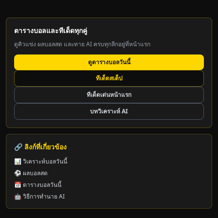
ตารางบอลและทีเด็ดทุกคู่
ดูคิวแข่ง ผลบอลสด และทาย AI ครบทุกลีกอยู่ที่หน้าแรก
ดูตารางบอลวันนี้
ทีเด็ดสเต็ป
ทีเด็ดเด่นหน้าแรก
บทวิเคราะห์ AI
🔗 ลิงก์ที่เกี่ยวข้อง
📊 วิเคราะห์บอลวันนี้
⚽ ผลบอลสด
📅 ตารางบอลวันนี้
🤖 วิธีการทำนาย AI