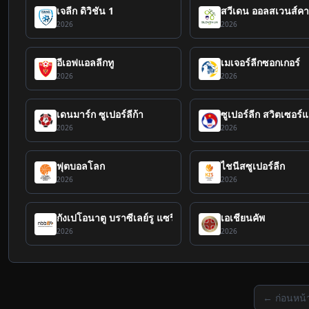
เจลีก ดิวิชัน 1
สวีเดน ออลสเวนส์ค
2026
2026
อีเอฟแอลลีกทู
เมเจอร์ลีกซอกเกอร์
2026
2026
เดนมาร์ก ซูเปอร์ลีก้า
ซูเปอร์ลีก สวิตเซอร์
2026
2026
ฟุตบอลโลก
ไชนีสซูเปอร์ลีก
2026
2026
กังเปโอนาตู บราซีเลย์รู แซรียีอา
เอเชียนคัพ
2026
2026
← ก่อนหน้