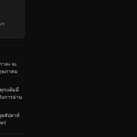
่นๆ
ูกาล» จะ
นพฤษภาคม
ทุกแต้มมี
ะกับการอ่าน
ุดสัปดาห์
หร่