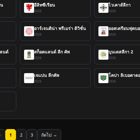
าน
อีลิทซีเรียน
ไวเคาส์ลีกา
2026
2026
อาร์เจนติน่า พรีเมร่า ดิวิชั่น
ออสเตรียนฟุตบอ
2026
2026
แลนด์
สก็อตแลนด์ ลีก คัพ
บุนเดสลีกา 2
2026
2026
เจแปน ลีกคัพ
โคปา ลิเบอตาด
2026
2026
า
1
2
3
ถัดไป →