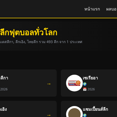
หน้าแรก
ผลบอ
ีกฟุตบอลทั่วโลก
บุนเดสลีกา, ลีกเอิง, ไทยลีก รวม 493 ลีก จาก 1 ประเทศ
ลีกา
เซเรียอา
→
🌍
 2026
📅 2026
กเอิง
แชมเปี้ยนส์ลีก
→
🌍