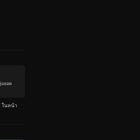
ลุ่มยอด
I ในหน้า