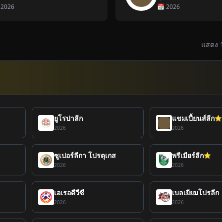
 2026
📅 2026
แสดง 1
ยูโรปาลีก
แชมเปี้ยนส์ลีก
⭐
2026
2026
ซูเปอร์ลีกา โปรตุเกส
พรีเมียร์ลีก
⭐
2026
2026
เอเรอดีวีซี
เบลเยียมโปรลีก
2026
2026