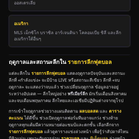
ออสเตรเลีย
อเมริกา
MLS เม็กซิโก บราซิล อาร์เจนตินา โคลอมเบีย ชิลี และลีก
อเมริกาใต้อื่นๆ
ฤดูกาลและสถานะลีกใน
รายการลีกฟุตบอล
แต่ละลีกใน
รายการลีกฟุตบอล
แสดงฤดูกาลปัจจุบันและสถานะ
ลีกที่ «กำลังแข่ง» จะมีป้าย LIVE หรือสถานะสีเขียว ลีกที่ «จบ
ฤดูกาล» จะแสดงว่าจบแล้ว ช่วงเปลี่ยนฤดูกาล ข้อมูลอาจอยู่
ระหว่างอัปเดต — ลีกใหญ่อย่าง
พรีเมียร์ลีก
มักเริ่มเดือนสิงหาคม
และจบเดือนพฤษภาคม ลีกไทยและเอเชียมีปฏิทินต่างจากยุโรป
การเข้าใจฤดูกาลช่วยวางแผนติดตาม
ผลบอลสด
และ
ตาราง
คะแนน
ได้ดีขึ้น ช่วงเปิดฤดูกาลฟอร์มทีมอาจแกว่ง ช่วงท้าย
ฤดูกาลทุกแต้มมีความหมายต่อแชมป์และตกชั้น เลือกลีกจาก
รายการลีกฟุตบอล
แล้วดูตารางแข่งล่วงหน้า เพื่อรู้ว่าสัปดาห์ไหน
มีคิวแน่น เหมาะกับการอ่าน
ราคาบอล
และ
ทีเด็ดบอล
ล่วงหน้า