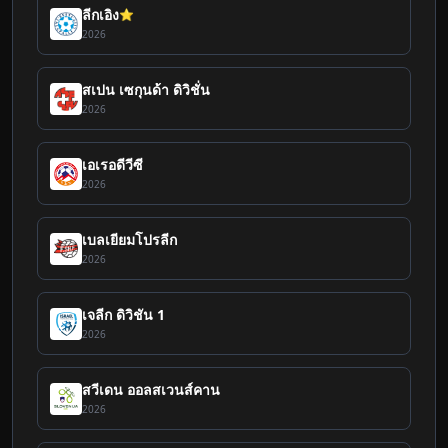
ลีกเอิง
⭐
2026
สเปน เซกุนด้า ดิวิชั่น
2026
เอเรอดีวีซี
2026
เบลเยียมโปรลีก
2026
เจลีก ดิวิชัน 1
2026
สวีเดน ออลสเวนส์คาน
2026