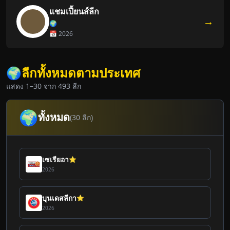
แชมเปี้ยนส์ลีก
→
🌍
📅 2026
🌍
ลีกทั้งหมดตามประเทศ
แสดง 1–30 จาก 493 ลีก
🌍
ทั้งหมด
(30 ลีก)
เซเรียอา
⭐
2026
บุนเดสลีกา
⭐
2026