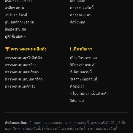
พรีเมียร์ลีก อังกฤษ
ผลบอลสด
ลาลีกา สเปน
ตารางบอลวันนี้
เซเรียอา อิตาลี
ตารางคะแนน
บุนเดสลีกา เยอรมัน
ลีกทั้งหมด
ลีกเอิง ฝรั่งเศส
ดูลีกทั้งหมด »
🏆 ตารางคะแนนลีกดัง
ℹ️ เกี่ยวกับเรา
ตารางคะแนนพรีเมียร์ลีก
เกี่ยวกับราคาบอล
ตารางคะแนนลาลีกา
วิธีการทำนาย AI
ตารางคะแนนเซเรียอา
ทีเด็ดบอลวันนี้
ตารางคะแนนบุนเดสลีกา
วิเคราะห์บอลวันนี้
ตารางคะแนนลีกเอิง
ติดต่อเรา
นโยบายความเป็นส่วนตัว
Sitemap
คำค้นยอดนิยม:
บ้านผลบอล
,
ผลบอลสด
,
ตารางบอลวันนี้
,
ตารางพรีเมียร์ลีก
,
ทีเด็ด
บอล
,
วิเคราะห์บอลวันนี้
, ทีเด็ดบอล, วิเคราะห์บอลวันนี้, ราคาบอล, บอลวันนี้