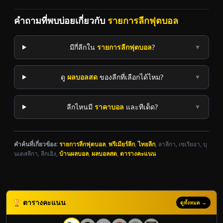
คำถามที่พบบ่อยเกี่ยวกับ
รายการลีกฟุตบอล
มีกี่ลีกใน
รายการลีกฟุตบอล
?
▼
ดู
ผลบอลสด
ของลีกที่เลือกได้ไหม?
▼
ลีกไหนมี
ราคาบอล
และทีเด็ด?
▼
คำค้นที่เกี่ยวข้อง:
รายการลีกฟุตบอล
,
พรีเมียร์ลีก
,
ไทยลีก
, ลาลีกา, เซเรียอา, บุ
นเดสลีกา, ลีกเอิง,
บ้านผลบอล
,
ผลบอลสด
,
ตารางคะแนน
🏆 ตารางคะแนน
ดูทั้งหมด →