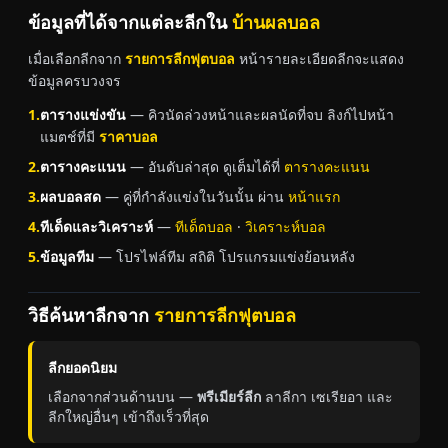
ข้อมูลที่ได้จากแต่ละลีกใน
บ้านผลบอล
เมื่อเลือกลีกจาก
รายการลีกฟุตบอล
หน้ารายละเอียดลีกจะแสดง
ข้อมูลครบวงจร
1.
ตารางแข่งขัน
— คิวนัดล่วงหน้าและผลนัดที่จบ ลิงก์ไปหน้า
แมตช์ที่มี
ราคาบอล
2.
ตารางคะแนน
— อันดับล่าสุด ดูเต็มได้ที่
ตารางคะแนน
3.
ผลบอลสด
— คู่ที่กำลังแข่งในวันนั้น ผ่าน
หน้าแรก
4.
ทีเด็ดและวิเคราะห์
—
ทีเด็ดบอล
·
วิเคราะห์บอล
5.
ข้อมูลทีม
— โปรไฟล์ทีม สถิติ โปรแกรมแข่งย้อนหลัง
วิธีค้นหาลีกจาก
รายการลีกฟุตบอล
ลีกยอดนิยม
เลือกจากส่วนด้านบน —
พรีเมียร์ลีก
ลาลีกา เซเรียอา และ
ลีกใหญ่อื่นๆ เข้าถึงเร็วที่สุด