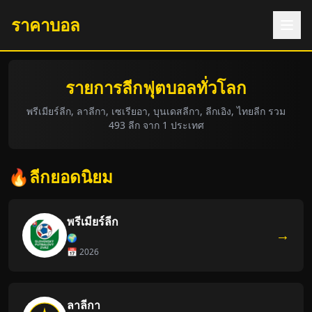
ราคาบอล
รายการลีกฟุตบอลทั่วโลก
พรีเมียร์ลีก, ลาลีกา, เซเรียอา, บุนเดสลีกา, ลีกเอิง, ไทยลีก รวม
493 ลีก จาก 1 ประเทศ
🔥
ลีกยอดนิยม
พรีเมียร์ลีก
→
🌍
📅 2026
ลาลีกา